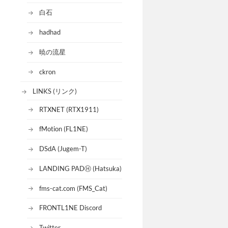
白石
hadhad
暁の流星
ckron
LINKS (リンク)
RTXNET (RTX1911)
fMotion (FL1NE)
DSdA (Jugem-T)
LANDING PADⒽ (Hatsuka)
fms-cat.com (FMS_Cat)
FRONTL1NE Discord
Twitter