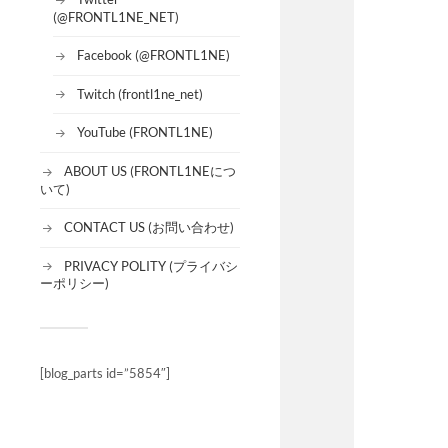
(@FRONTL1NE_NET)
Facebook (@FRONTL1NE)
Twitch (frontl1ne_net)
YouTube (FRONTL1NE)
ABOUT US (FRONTL1NEにつ
いて)
CONTACT US (お問い合わせ)
PRIVACY POLITY (プライバシ
ーポリシー)
[blog_parts id=”5854″]