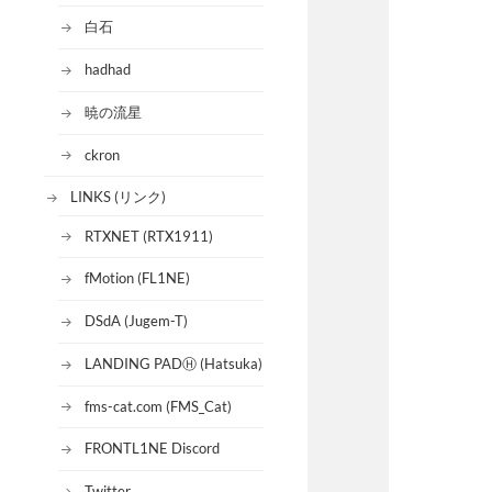
白石
hadhad
暁の流星
ckron
LINKS (リンク)
RTXNET (RTX1911)
fMotion (FL1NE)
DSdA (Jugem-T)
LANDING PADⒽ (Hatsuka)
fms-cat.com (FMS_Cat)
FRONTL1NE Discord
Twitter