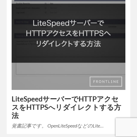
LiteSpeedサーバーでHTTPアクセ
スをHTTPSへリダイレクトする方
法
覚書記事です。 OpenLiteSpeedなどのLite…