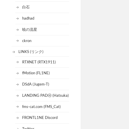
白石
hadhad
暁の流星
ckron
LINKS (リンク)
RTXNET (RTX1911)
fMotion (FL1NE)
DSdA (Jugem-T)
LANDING PADⒽ (Hatsuka)
fms-cat.com (FMS_Cat)
FRONTL1NE Discord
Twitter