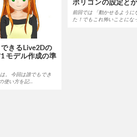
ポリゴンの設定と
前回では 「動かせるように
た！でもこれ怖いことにな
できるLive2Dの
1 モデル作成の準
は。 今回は誰でもでき
2Dの使い方を記…