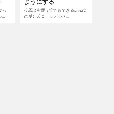
か
ようにする
なっ
今回は前回（誰でもできるLive2D
っ…
の使い方１ モデル作…