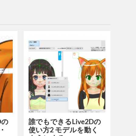
Dの
誰でもできるLive2Dの
・
使い方2 モデルを動く