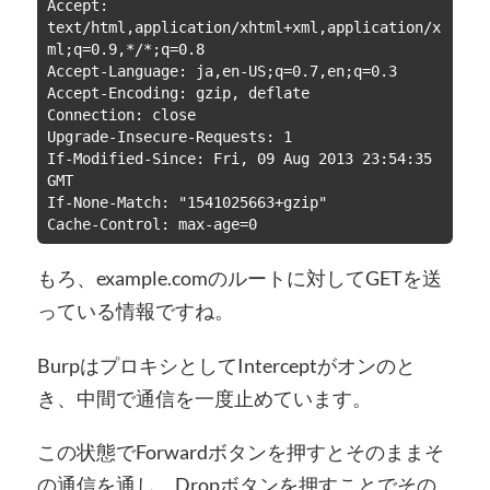
Accept: 
text/html,application/xhtml+xml,application/x
ml;q=0.9,*/*;q=0.8

Accept-Language: ja,en-US;q=0.7,en;q=0.3

Accept-Encoding: gzip, deflate

Connection: close

Upgrade-Insecure-Requests: 1

If-Modified-Since: Fri, 09 Aug 2013 23:54:35 
GMT

If-None-Match: "1541025663+gzip"

Cache-Control: max-age=0
もろ、example.comのルートに対してGETを送
っている情報ですね。
BurpはプロキシとしてInterceptがオンのと
き、中間で通信を一度止めています。
この状態でForwardボタンを押すとそのままそ
の通信を通し、Dropボタンを押すことでその