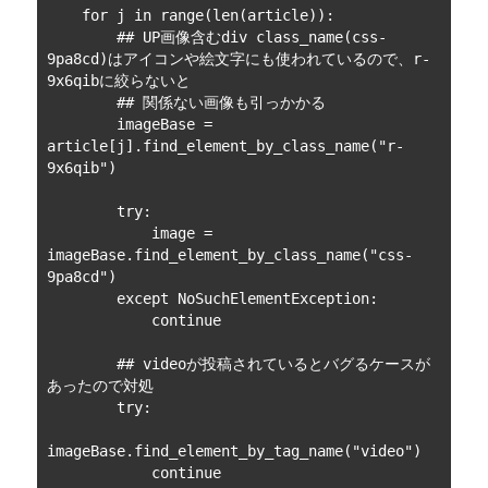
    for j in range(len(article)):

        ## UP画像含むdiv class_name(css-
9pa8cd)はアイコンや絵文字にも使われているので、r-
9x6qibに絞らないと

        ## 関係ない画像も引っかかる

        imageBase = 
article[j].find_element_by_class_name("r-
9x6qib")

        try:

            image = 
imageBase.find_element_by_class_name("css-
9pa8cd")

        except NoSuchElementException:

            continue

        ## videoが投稿されているとバグるケースが
あったので対処

        try:

imageBase.find_element_by_tag_name("video")

            continue
