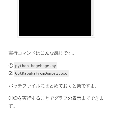
実行コマンドはこんな感じです。
①
python hogehoge.py
②
GetKabukaFromDomori.exe
バッチファイルにまとめておくと楽ですよ。
①②を実行することでグラフの表示までできま
す。