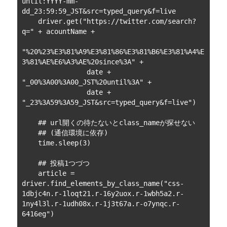
until:YYYY-mm-
dd_23:59:59_JST&src=typed_query&f=live

    driver.get("https://twitter.com/search?
q=" + acountName +

"%20%23%E3%81%A9%E3%81%86%E3%81%B6%E3%81%A4%E
3%81%AE%E6%A3%AE%20since%3A" +

                date + 
"_00%3A00%3A00_JST%20until%3A" +

                date + 
"_23%3A59%3A59_JST&src=typed_query&f=live")

    ## url開くの待たないとclass_nameが探せない

    ## (通信環境に依存)

    time.sleep(3)

    ## 投稿1つづつ

    article = 
driver.find_elements_by_class_name("css-
1dbjc4n.r-1loqt21.r-16y2uox.r-1wbh5a2.r-
1ny4l3l.r-1udh08x.r-1j3t67a.r-o7ynqc.r-
6416eg")
