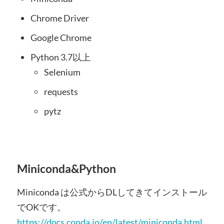
Chrome Driver
Google Chrome
Python 3.7以上
Selenium
requests
pytz
Miniconda&Python
Miniconda は公式からDLしてきてインストール
でOKです。
https://docs.conda.io/en/latest/miniconda.html