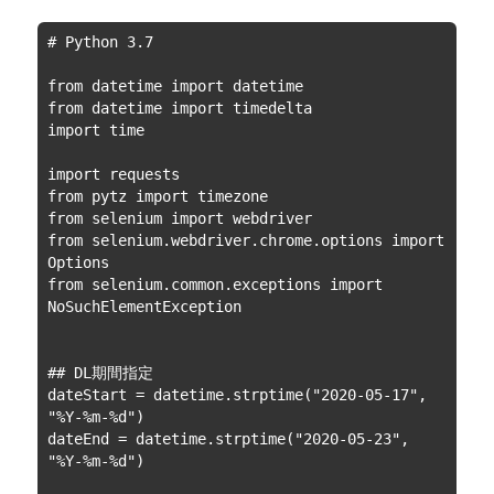
# Python 3.7

from datetime import datetime

from datetime import timedelta

import time

import requests

from pytz import timezone

from selenium import webdriver

from selenium.webdriver.chrome.options import 
Options

from selenium.common.exceptions import 
NoSuchElementException

## DL期間指定

dateStart = datetime.strptime("2020-05-17", 
"%Y-%m-%d")

dateEnd = datetime.strptime("2020-05-23", 
"%Y-%m-%d")
