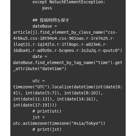
        except NoSuchElementException:

            pass

        ## 投稿時間を探す

        dateBase = 
article[j].find_element_by_class_name("css-
4rbku5.css-18t94o4.css-901oao.r-1re7ezh.r-
1loqt21.r-1q142lx.r-1tl8opc.r-a023e6.r-
16dba41.r-ad9z0x.r-bcqeeo.r-3s2u2q.r-qvutc0")

        date = 
dateBase.find_element_by_tag_name("time").get
_attribute("datetime")

        utc = 
timezone("UTC").localize(datetime(int(date[0:
4]), int(date[5:7]), int(date[8:10]), 
int(date[11:13]), int(date[14:16]), 
int(date[17:19])))

        # print(utc)

        jst = 
utc.astimezone(timezone("Asia/Tokyo"))

        # print(jst)
