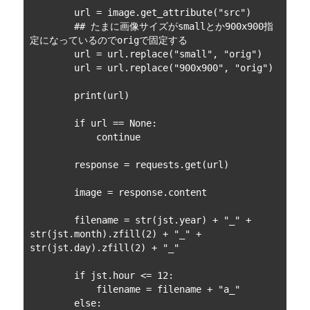
        url = image.get_attribute("src")

        ## たまに画像サイズがsmallとか900x900指
定になっているのでorigで固定する

        url = url.replace("small", "orig")

        url = url.replace("900x900", "orig")

        print(url)

        if url == None:

            continue

        response = requests.get(url)

        image = response.content

        filename = str(jst.year) + "_" + 
str(jst.month).zfill(2) + "_" + 
str(jst.day).zfill(2) + "_"

        if jst.hour <= 12:

            filename = filename + "a_"

        else: 
