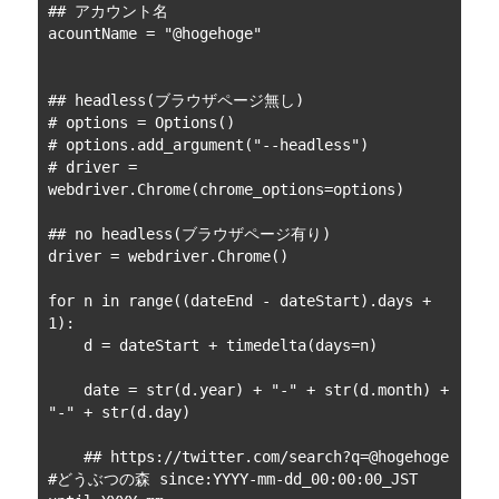
## アカウント名

acountName = "@hogehoge"

## headless(ブラウザページ無し)

# options = Options()

# options.add_argument("--headless")

# driver = 
webdriver.Chrome(chrome_options=options)

## no headless(ブラウザページ有り)

driver = webdriver.Chrome()

for n in range((dateEnd - dateStart).days + 
1):

    d = dateStart + timedelta(days=n)

    date = str(d.year) + "-" + str(d.month) + 
"-" + str(d.day)

    ## https://twitter.com/search?q=@hogehoge 
#どうぶつの森 since:YYYY-mm-dd_00:00:00_JST 