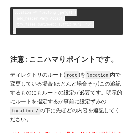
location ~* ^.+.(png|jpe?g)$ {

  add_header Vary Accept;

  try_files $uri$webp_suffix $uri =404;

注意 : ここハマりポイントです。
ディレクトリのルート(
)を
内で
root
location
変更している場合 (ほとんど場合そう)この追記
するものにもルートの設定が必要です。明示的
にルートを指定するか事前に設定ずみの
の下に先ほどの内容を追記してく
location /
ださい。