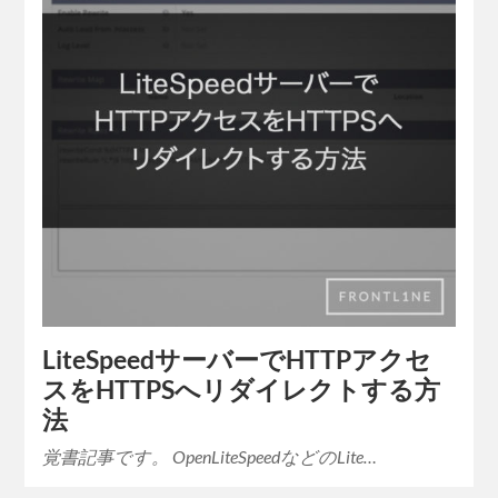
LiteSpeedサーバーでHTTPアクセ
スをHTTPSへリダイレクトする方
法
覚書記事です。 OpenLiteSpeedなどのLite…