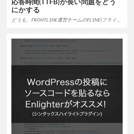
応答時間(TTFB)が長い問題をどう
にかする
どうも、FRONTL1NE運営チームのFL1NE(フライ…